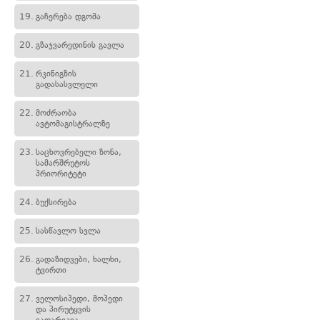
19.
გაჩერება დგომა
20.
გზაჯვარედინის გავლა
21.
რკინიგზის
გადასასვლელი
22.
მოძრაობა
ავტომაგისტრალზე
23.
საცხოვრებელი ზონა,
სამარშრუტოს
პრიორიტეტი
24.
ბუქსირება
25.
სასწავლო სვლა
26.
გადაზიდვები, ხალხი,
ტვირთი
27.
ველოსიპედი, მოპედი
და პირუტყვის