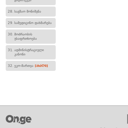
გადარეკვა
28.
საგზაო მონიშვნა
29.
სამედიცინო დახმარება
30.
მოძრაობის
უსაფრთხოება
31.
ადმინისტრაციული
კანონი
32.
ეკო-მართვა
[ახალი]