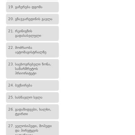
19.
გაჩერება დგომა
20.
გზაჯვარედინის გავლა
21.
რკინიგზის
გადასასვლელი
22.
მოძრაობა
ავტომაგისტრალზე
23.
საცხოვრებელი ზონა,
სამარშრუტოს
პრიორიტეტი
24.
ბუქსირება
25.
სასწავლო სვლა
26.
გადაზიდვები, ხალხი,
ტვირთი
27.
ველოსიპედი, მოპედი
და პირუტყვის