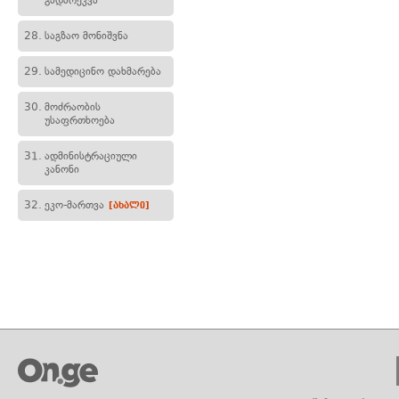
გადარეკვა
28.
საგზაო მონიშვნა
29.
სამედიცინო დახმარება
30.
მოძრაობის
უსაფრთხოება
31.
ადმინისტრაციული
კანონი
32.
ეკო-მართვა
[ახალი]