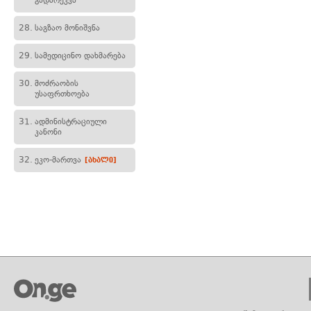
გადარეკვა
28.
საგზაო მონიშვნა
29.
სამედიცინო დახმარება
30.
მოძრაობის
უსაფრთხოება
31.
ადმინისტრაციული
კანონი
32.
ეკო-მართვა
[ახალი]