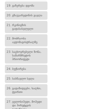
19.
გაჩერება დგომა
20.
გზაჯვარედინის გავლა
21.
რკინიგზის
გადასასვლელი
22.
მოძრაობა
ავტომაგისტრალზე
23.
საცხოვრებელი ზონა,
სამარშრუტოს
პრიორიტეტი
24.
ბუქსირება
25.
სასწავლო სვლა
26.
გადაზიდვები, ხალხი,
ტვირთი
27.
ველოსიპედი, მოპედი
და პირუტყვის