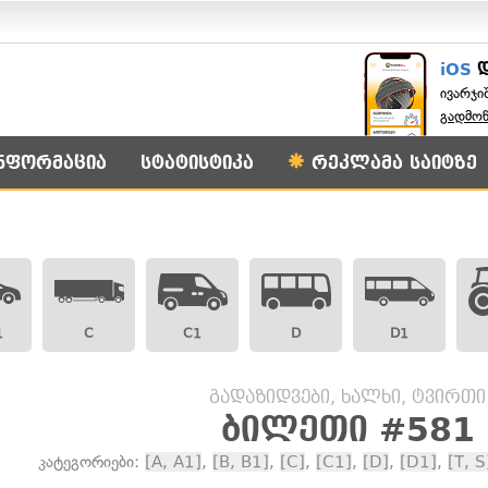
iOS
ივარჯი
გადმო
ნფორმაცია
სტატისტიკა
რეკლამა საიტზე
1
C
C1
D
D1
გადაზიდვები, ხალხი, ტვირთი
ბილეთი #581
კატეგორიები:
[A, A1]
,
[B, B1]
,
[C]
,
[C1]
,
[D]
,
[D1]
,
[T, S