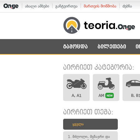
ახალი ამბები
განტვირთვა
მართვის მოწმობა
ძებნა
გამოცდა
ბილეთები
ი
აირჩიეთ კატეგორია:
A, A1
AM
B, B
NEW
აირჩიეთ თემა:
ყველა
1.
მძღოლი, მგზავრი და