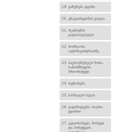
19.
გაჩერება დგომა
20.
გზაჯვარედინის გავლა
21.
რკინიგზის
გადასასვლელი
22.
მოძრაობა
ავტომაგისტრალზე
23.
საცხოვრებელი ზონა,
სამარშრუტოს
პრიორიტეტი
24.
ბუქსირება
25.
სასწავლო სვლა
26.
გადაზიდვები, ხალხი,
ტვირთი
27.
ველოსიპედი, მოპედი
და პირუტყვის