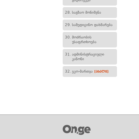
გადარეკვა
28.
საგზაო მონიშვნა
29.
სამედიცინო დახმარება
30.
მოძრაობის
უსაფრთხოება
31.
ადმინისტრაციული
კანონი
32.
ეკო-მართვა
[ახალი]