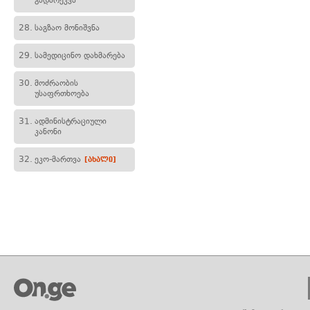
გადარეკვა
28.
საგზაო მონიშვნა
29.
სამედიცინო დახმარება
30.
მოძრაობის
უსაფრთხოება
31.
ადმინისტრაციული
კანონი
32.
ეკო-მართვა
[ახალი]