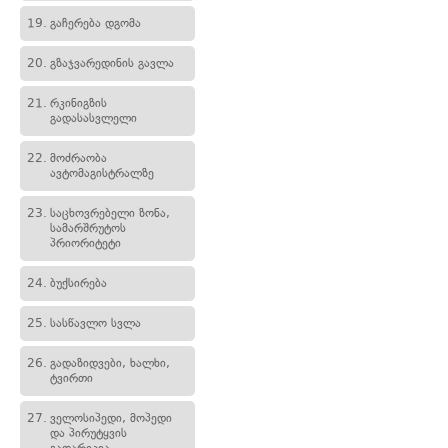
19.
გაჩერება დგომა
20.
გზაჯვარედინის გავლა
21.
რკინიგზის
გადასასვლელი
22.
მოძრაობა
ავტომაგისტრალზე
23.
საცხოვრებელი ზონა,
სამარშრუტოს
პრიორიტეტი
24.
ბუქსირება
25.
სასწავლო სვლა
26.
გადაზიდვები, ხალხი,
ტვირთი
27.
ველოსიპედი, მოპედი
და პირუტყვის