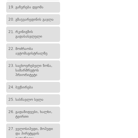
19.
გაჩერება დგომა
20.
გზაჯვარედინის გავლა
21.
რკინიგზის
გადასასვლელი
22.
მოძრაობა
ავტომაგისტრალზე
23.
საცხოვრებელი ზონა,
სამარშრუტოს
პრიორიტეტი
24.
ბუქსირება
25.
სასწავლო სვლა
26.
გადაზიდვები, ხალხი,
ტვირთი
27.
ველოსიპედი, მოპედი
და პირუტყვის