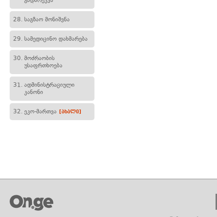
გადარეკვა
28.
საგზაო მონიშვნა
29.
სამედიცინო დახმარება
30.
მოძრაობის
უსაფრთხოება
31.
ადმინისტრაციული
კანონი
32.
ეკო-მართვა
[ახალი]