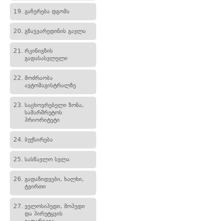
19.
გაჩერება დგომა
20.
გზაჯვარედინის გავლა
21.
რკინიგზის
გადასასვლელი
22.
მოძრაობა
ავტომაგისტრალზე
23.
საცხოვრებელი ზონა,
სამარშრუტოს
პრიორიტეტი
24.
ბუქსირება
25.
სასწავლო სვლა
26.
გადაზიდვები, ხალხი,
ტვირთი
27.
ველოსიპედი, მოპედი
და პირუტყვის