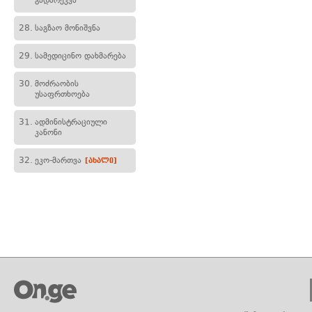
გადარეკვა
28.
საგზაო მონიშვნა
29.
სამედიცინო დახმარება
30.
მოძრაობის
უსაფრთხოება
31.
ადმინისტრაციული
კანონი
32.
ეკო-მართვა
[ახალი]