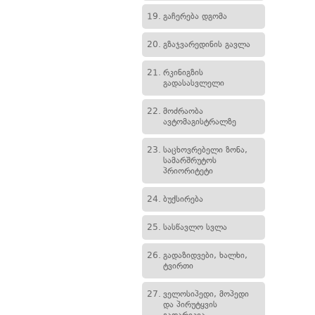
19.
გაჩერება დგომა
20.
გზაჯვარედინის გავლა
21.
რკინიგზის
გადასასვლელი
22.
მოძრაობა
ავტომაგისტრალზე
23.
საცხოვრებელი ზონა,
სამარშრუტოს
პრიორიტეტი
24.
ბუქსირება
25.
სასწავლო სვლა
26.
გადაზიდვები, ხალხი,
ტვირთი
27.
ველოსიპედი, მოპედი
და პირუტყვის