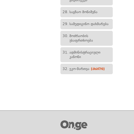
გადარეკვა
28.
საგზაო მონიშვნა
29.
სამედიცინო დახმარება
30.
მოძრაობის
უსაფრთხოება
31.
ადმინისტრაციული
კანონი
32.
ეკო-მართვა
[ახალი]