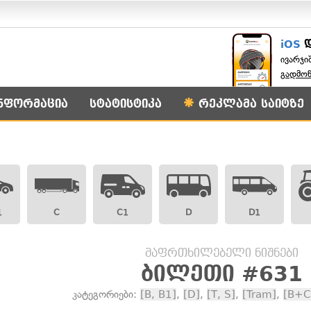
iOS
ივარჯი
გადმო
ნფორმაცია
სტატისტიკა
რეკლამა საიტზე
1
C
C1
D
D1
მაფრთხილებელი ნიშნები
ბილეთი #631
კატეგორიები:
[B, B1]
,
[D]
,
[T, S]
,
[Tram]
,
[B+C