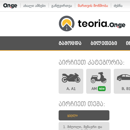
ახალი ამბები
განტვირთვა
მართვის მოწმობა
ძებნა
გამოცდა
ბილეთები
ი
აირჩიეთ კატეგორია:
A, A1
AM
B, B
NEW
აირჩიეთ თემა:
ყველა
1.
მძღოლი, მგზავრი და