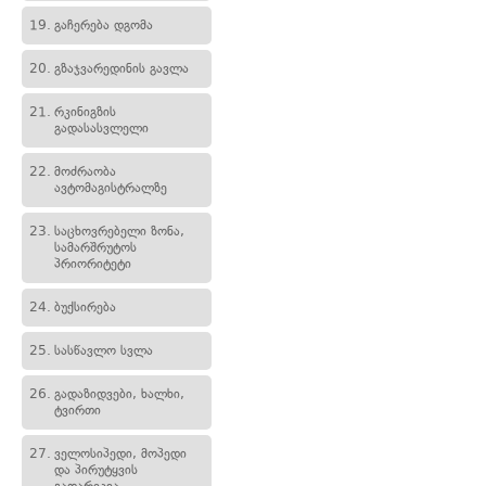
19.
გაჩერება დგომა
20.
გზაჯვარედინის გავლა
21.
რკინიგზის
გადასასვლელი
22.
მოძრაობა
ავტომაგისტრალზე
23.
საცხოვრებელი ზონა,
სამარშრუტოს
პრიორიტეტი
24.
ბუქსირება
25.
სასწავლო სვლა
26.
გადაზიდვები, ხალხი,
ტვირთი
27.
ველოსიპედი, მოპედი
და პირუტყვის