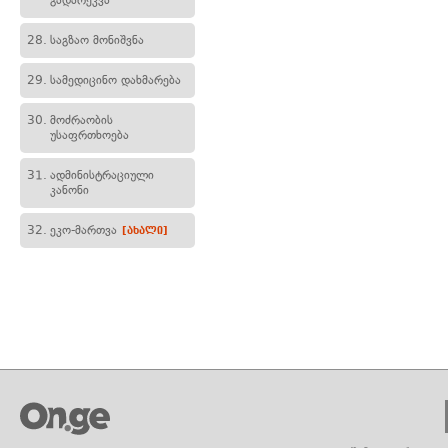
გადარეკვა
28.
საგზაო მონიშვნა
29.
სამედიცინო დახმარება
30.
მოძრაობის
უსაფრთხოება
31.
ადმინისტრაციული
კანონი
32.
ეკო-მართვა
[ახალი]