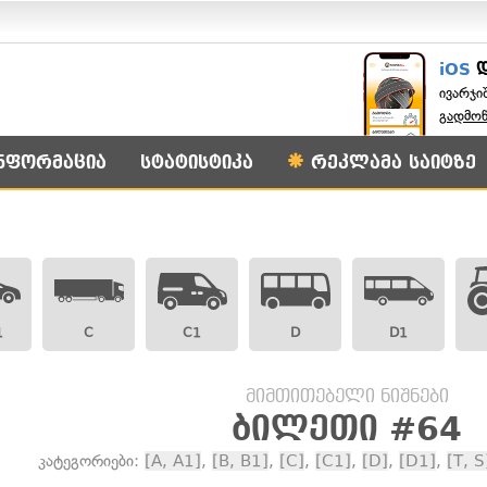
iOS
ივარჯი
გადმო
ნფორმაცია
სტატისტიკა
რეკლამა საიტზე
1
C
C1
D
D1
მიმთითებელი ნიშნები
ბილეთი #64
კატეგორიები:
[A, A1]
,
[B, B1]
,
[C]
,
[C1]
,
[D]
,
[D1]
,
[T, S