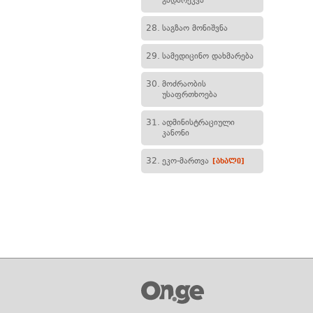
გადარეკვა
28.
საგზაო მონიშვნა
29.
სამედიცინო დახმარება
30.
მოძრაობის
უსაფრთხოება
31.
ადმინისტრაციული
კანონი
32.
ეკო-მართვა
[ახალი]