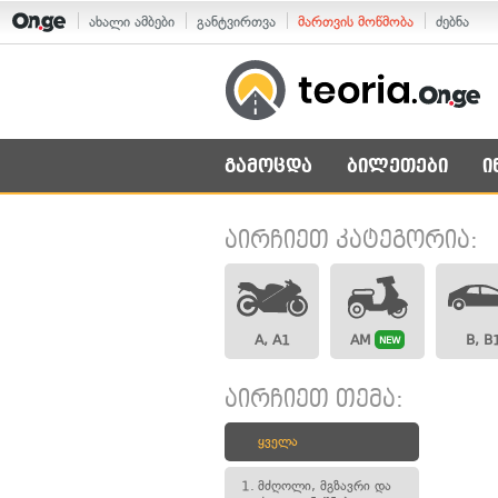
ახალი ამბები
განტვირთვა
მართვის მოწმობა
ძებნა
გამოცდა
ბილეთები
ი
აირჩიეთ კატეგორია:
A, A1
AM
B, B
NEW
აირჩიეთ თემა:
ყველა
1.
მძღოლი, მგზავრი და