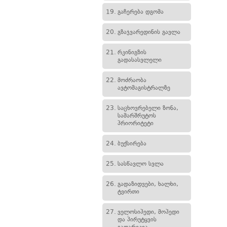
19.
გაჩერება დგომა
20.
გზაჯვარედინის გავლა
21.
რკინიგზის
გადასასვლელი
22.
მოძრაობა
ავტომაგისტრალზე
23.
საცხოვრებელი ზონა,
სამარშრუტოს
პრიორიტეტი
24.
ბუქსირება
25.
სასწავლო სვლა
26.
გადაზიდვები, ხალხი,
ტვირთი
27.
ველოსიპედი, მოპედი
და პირუტყვის