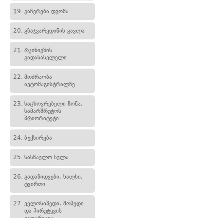
19.
გაჩერება დგომა
20.
გზაჯვარედინის გავლა
21.
რკინიგზის
გადასასვლელი
22.
მოძრაობა
ავტომაგისტრალზე
23.
საცხოვრებელი ზონა,
სამარშრუტოს
პრიორიტეტი
24.
ბუქსირება
25.
სასწავლო სვლა
26.
გადაზიდვები, ხალხი,
ტვირთი
27.
ველოსიპედი, მოპედი
და პირუტყვის