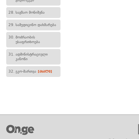
გადარეკვა
28.
საგზაო მონიშვნა
29.
სამედიცინო დახმარება
30.
მოძრაობის
უსაფრთხოება
31.
ადმინისტრაციული
კანონი
32.
ეკო-მართვა
[ახალი]