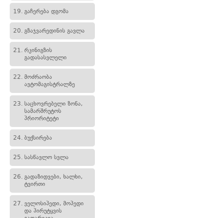
19.
გაჩერება დგომა
20.
გზაჯვარედინის გავლა
21.
რკინიგზის
გადასასვლელი
22.
მოძრაობა
ავტომაგისტრალზე
23.
საცხოვრებელი ზონა,
სამარშრუტოს
პრიორიტეტი
24.
ბუქსირება
25.
სასწავლო სვლა
26.
გადაზიდვები, ხალხი,
ტვირთი
27.
ველოსიპედი, მოპედი
და პირუტყვის