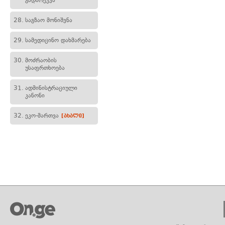
გადარეკვა
28.
საგზაო მონიშვნა
29.
სამედიცინო დახმარება
30.
მოძრაობის
უსაფრთხოება
31.
ადმინისტრაციული
კანონი
32.
ეკო-მართვა
[ახალი]