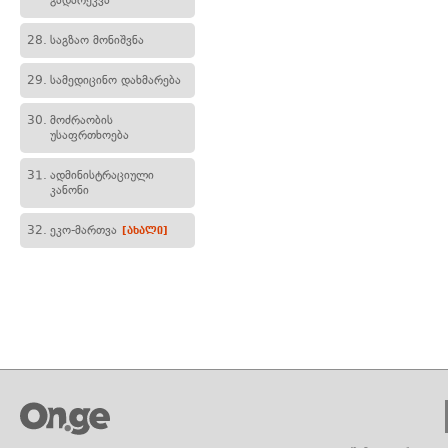
გადარეკვა
28.
საგზაო მონიშვნა
29.
სამედიცინო დახმარება
30.
მოძრაობის
უსაფრთხოება
31.
ადმინისტრაციული
კანონი
32.
ეკო-მართვა
[ახალი]