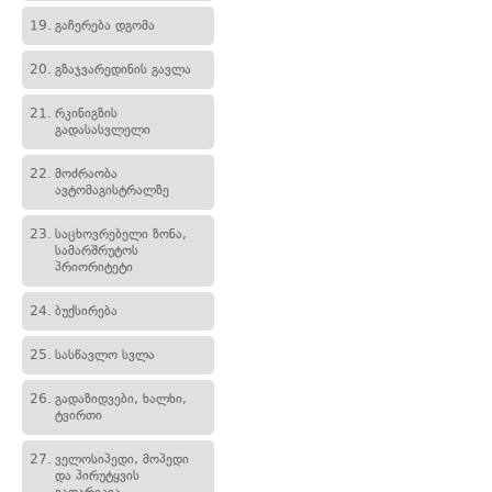
19.
გაჩერება დგომა
20.
გზაჯვარედინის გავლა
21.
რკინიგზის
გადასასვლელი
22.
მოძრაობა
ავტომაგისტრალზე
23.
საცხოვრებელი ზონა,
სამარშრუტოს
პრიორიტეტი
24.
ბუქსირება
25.
სასწავლო სვლა
26.
გადაზიდვები, ხალხი,
ტვირთი
27.
ველოსიპედი, მოპედი
და პირუტყვის