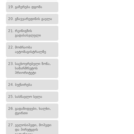
19.
გაჩერება დგომა
20.
გზაჯვარედინის გავლა
21.
რკინიგზის
გადასასვლელი
22.
მოძრაობა
ავტომაგისტრალზე
23.
საცხოვრებელი ზონა,
სამარშრუტოს
პრიორიტეტი
24.
ბუქსირება
25.
სასწავლო სვლა
26.
გადაზიდვები, ხალხი,
ტვირთი
27.
ველოსიპედი, მოპედი
და პირუტყვის