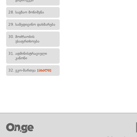
გადარეკვა
28.
საგზაო მონიშვნა
29.
სამედიცინო დახმარება
30.
მოძრაობის
უსაფრთხოება
31.
ადმინისტრაციული
კანონი
32.
ეკო-მართვა
[ახალი]