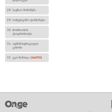
გადარეკვა
28.
საგზაო მონიშვნა
29.
სამედიცინო დახმარება
30.
მოძრაობის
უსაფრთხოება
31.
ადმინისტრაციული
კანონი
32.
ეკო-მართვა
[ახალი]