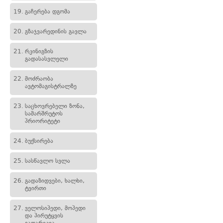
19.
გაჩერება დგომა
20.
გზაჯვარედინის გავლა
21.
რკინიგზის
გადასასვლელი
22.
მოძრაობა
ავტომაგისტრალზე
23.
საცხოვრებელი ზონა,
სამარშრუტოს
პრიორიტეტი
24.
ბუქსირება
25.
სასწავლო სვლა
26.
გადაზიდვები, ხალხი,
ტვირთი
27.
ველოსიპედი, მოპედი
და პირუტყვის