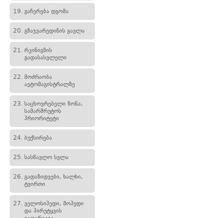
19.
გაჩერება დგომა
20.
გზაჯვარედინის გავლა
21.
რკინიგზის
გადასასვლელი
22.
მოძრაობა
ავტომაგისტრალზე
23.
საცხოვრებელი ზონა,
სამარშრუტოს
პრიორიტეტი
24.
ბუქსირება
25.
სასწავლო სვლა
26.
გადაზიდვები, ხალხი,
ტვირთი
27.
ველოსიპედი, მოპედი
და პირუტყვის