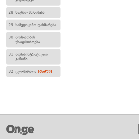
გადარეკვა
28.
საგზაო მონიშვნა
29.
სამედიცინო დახმარება
30.
მოძრაობის
უსაფრთხოება
31.
ადმინისტრაციული
კანონი
32.
ეკო-მართვა
[ახალი]