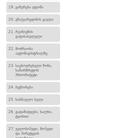
19.
გაჩერება დგომა
20.
გზაჯვარედინის გავლა
21.
რკინიგზის
გადასასვლელი
22.
მოძრაობა
ავტომაგისტრალზე
23.
საცხოვრებელი ზონა,
სამარშრუტოს
პრიორიტეტი
24.
ბუქსირება
25.
სასწავლო სვლა
26.
გადაზიდვები, ხალხი,
ტვირთი
27.
ველოსიპედი, მოპედი
და პირუტყვის