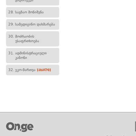
გადარეკვა
28.
საგზაო მონიშვნა
29.
სამედიცინო დახმარება
30.
მოძრაობის
უსაფრთხოება
31.
ადმინისტრაციული
კანონი
32.
ეკო-მართვა
[ახალი]