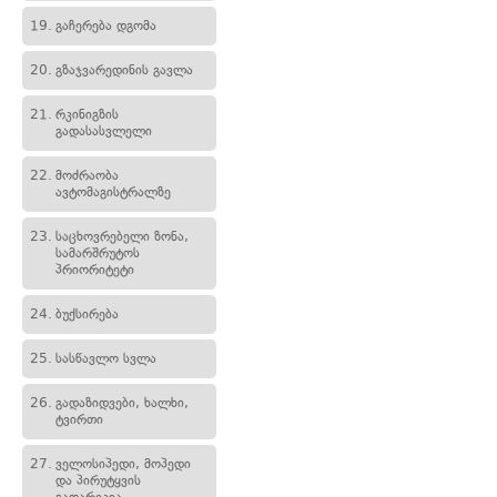
19.
გაჩერება დგომა
20.
გზაჯვარედინის გავლა
21.
რკინიგზის
გადასასვლელი
22.
მოძრაობა
ავტომაგისტრალზე
23.
საცხოვრებელი ზონა,
სამარშრუტოს
პრიორიტეტი
24.
ბუქსირება
25.
სასწავლო სვლა
26.
გადაზიდვები, ხალხი,
ტვირთი
27.
ველოსიპედი, მოპედი
და პირუტყვის