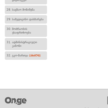
გადარეკვა
28.
საგზაო მონიშვნა
29.
სამედიცინო დახმარება
30.
მოძრაობის
უსაფრთხოება
31.
ადმინისტრაციული
კანონი
32.
ეკო-მართვა
[ახალი]