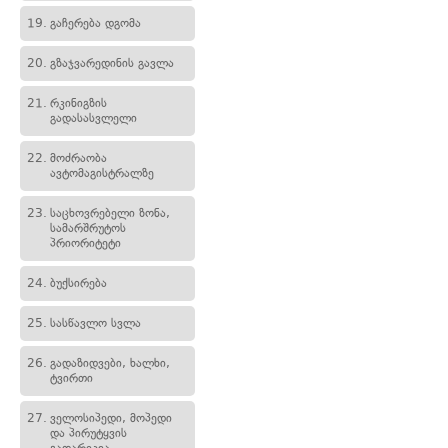
19.
გაჩერება დგომა
20.
გზაჯვარედინის გავლა
21.
რკინიგზის
გადასასვლელი
22.
მოძრაობა
ავტომაგისტრალზე
23.
საცხოვრებელი ზონა,
სამარშრუტოს
პრიორიტეტი
24.
ბუქსირება
25.
სასწავლო სვლა
26.
გადაზიდვები, ხალხი,
ტვირთი
27.
ველოსიპედი, მოპედი
და პირუტყვის