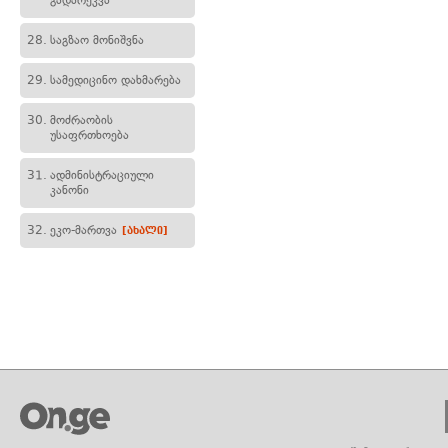
გადარეკვა
28.
საგზაო მონიშვნა
29.
სამედიცინო დახმარება
30.
მოძრაობის
უსაფრთხოება
31.
ადმინისტრაციული
კანონი
32.
ეკო-მართვა
[ახალი]