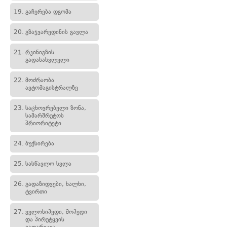
19.
გაჩერება დგომა
20.
გზაჯვარედინის გავლა
21.
რკინიგზის
გადასასვლელი
22.
მოძრაობა
ავტომაგისტრალზე
23.
საცხოვრებელი ზონა,
სამარშრუტოს
პრიორიტეტი
24.
ბუქსირება
25.
სასწავლო სვლა
26.
გადაზიდვები, ხალხი,
ტვირთი
27.
ველოსიპედი, მოპედი
და პირუტყვის