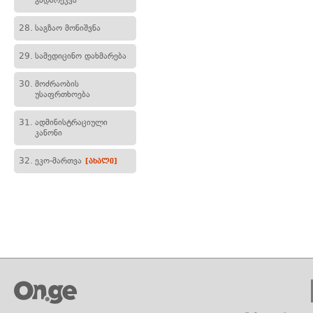
გადარეკვა
28.
საგზაო მონიშვნა
29.
სამედიცინო დახმარება
30.
მოძრაობის
უსაფრთხოება
31.
ადმინისტრაციული
კანონი
32.
ეკო-მართვა
[ახალი]