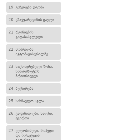
19.
გაჩერება დგომა
20.
გზაჯვარედინის გავლა
21.
რკინიგზის
გადასასვლელი
22.
მოძრაობა
ავტომაგისტრალზე
23.
საცხოვრებელი ზონა,
სამარშრუტოს
პრიორიტეტი
24.
ბუქსირება
25.
სასწავლო სვლა
26.
გადაზიდვები, ხალხი,
ტვირთი
27.
ველოსიპედი, მოპედი
და პირუტყვის