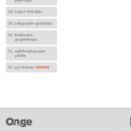
გადარეკვა
28.
საგზაო მონიშვნა
29.
სამედიცინო დახმარება
30.
მოძრაობის
უსაფრთხოება
31.
ადმინისტრაციული
კანონი
32.
ეკო-მართვა
[ახალი]