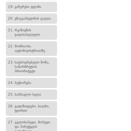
19.
გაჩერება დგომა
20.
გზაჯვარედინის გავლა
21.
რკინიგზის
გადასასვლელი
22.
მოძრაობა
ავტომაგისტრალზე
23.
საცხოვრებელი ზონა,
სამარშრუტოს
პრიორიტეტი
24.
ბუქსირება
25.
სასწავლო სვლა
26.
გადაზიდვები, ხალხი,
ტვირთი
27.
ველოსიპედი, მოპედი
და პირუტყვის