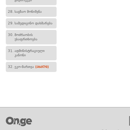
გადარეკვა
28.
საგზაო მონიშვნა
29.
სამედიცინო დახმარება
30.
მოძრაობის
უსაფრთხოება
31.
ადმინისტრაციული
კანონი
32.
ეკო-მართვა
[ახალი]