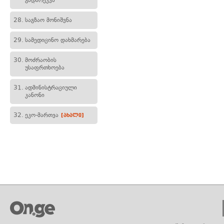
გადარეკვა
28.
საგზაო მონიშვნა
29.
სამედიცინო დახმარება
30.
მოძრაობის
უსაფრთხოება
31.
ადმინისტრაციული
კანონი
32.
ეკო-მართვა
[ახალი]