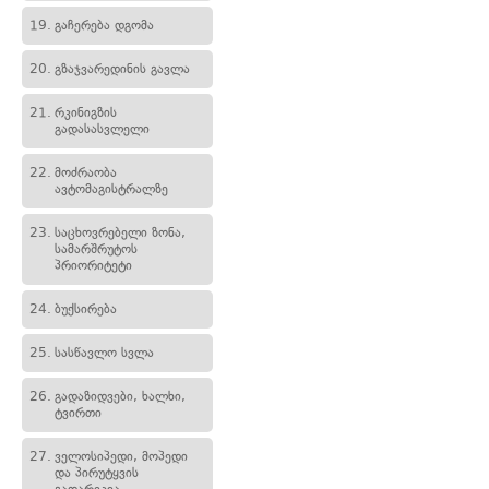
19.
გაჩერება დგომა
20.
გზაჯვარედინის გავლა
21.
რკინიგზის
გადასასვლელი
22.
მოძრაობა
ავტომაგისტრალზე
23.
საცხოვრებელი ზონა,
სამარშრუტოს
პრიორიტეტი
24.
ბუქსირება
25.
სასწავლო სვლა
26.
გადაზიდვები, ხალხი,
ტვირთი
27.
ველოსიპედი, მოპედი
და პირუტყვის