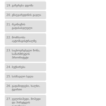
19.
გაჩერება დგომა
20.
გზაჯვარედინის გავლა
21.
რკინიგზის
გადასასვლელი
22.
მოძრაობა
ავტომაგისტრალზე
23.
საცხოვრებელი ზონა,
სამარშრუტოს
პრიორიტეტი
24.
ბუქსირება
25.
სასწავლო სვლა
26.
გადაზიდვები, ხალხი,
ტვირთი
27.
ველოსიპედი, მოპედი
და პირუტყვის