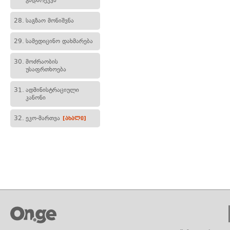
გადარეკვა
28.
საგზაო მონიშვნა
29.
სამედიცინო დახმარება
30.
მოძრაობის
უსაფრთხოება
31.
ადმინისტრაციული
კანონი
32.
ეკო-მართვა
[ახალი]