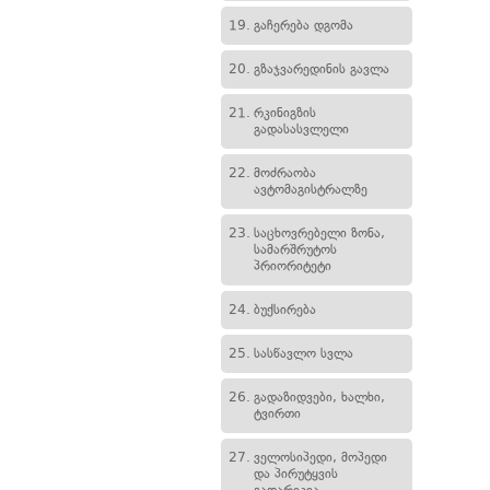
19.
გაჩერება დგომა
20.
გზაჯვარედინის გავლა
21.
რკინიგზის
გადასასვლელი
22.
მოძრაობა
ავტომაგისტრალზე
23.
საცხოვრებელი ზონა,
სამარშრუტოს
პრიორიტეტი
24.
ბუქსირება
25.
სასწავლო სვლა
26.
გადაზიდვები, ხალხი,
ტვირთი
27.
ველოსიპედი, მოპედი
და პირუტყვის