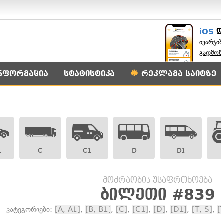
iOS
ივარჯი
გადმო
ნფორმაცია
სტატისტიკა
რეკლამა საიტზე
1
C
C1
D
D1
მოძრაობის უსაფრთხოება
ბილეთი #839
კატეგორიები:
[A, A1]
,
[B, B1]
,
[C]
,
[C1]
,
[D]
,
[D1]
,
[T, S]
,
[