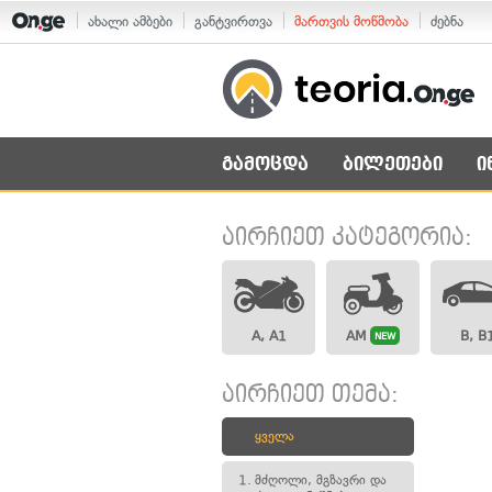
ახალი ამბები
განტვირთვა
მართვის მოწმობა
ძებნა
გამოცდა
ბილეთები
ი
აირჩიეთ კატეგორია:
A, A1
AM
B, B
NEW
აირჩიეთ თემა:
ყველა
1.
მძღოლი, მგზავრი და