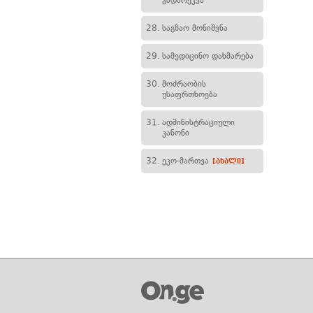
გადარეკვა
28.
საგზაო მონიშვნა
29.
სამედიცინო დახმარება
30.
მოძრაობის
უსაფრთხოება
31.
ადმინისტრაციული
კანონი
32.
ეკო-მართვა
[ახალი]