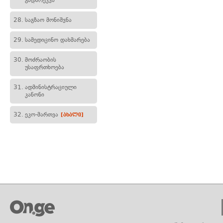
გადარეკვა
28.
საგზაო მონიშვნა
29.
სამედიცინო დახმარება
30.
მოძრაობის
უსაფრთხოება
31.
ადმინისტრაციული
კანონი
32.
ეკო-მართვა
[ახალი]