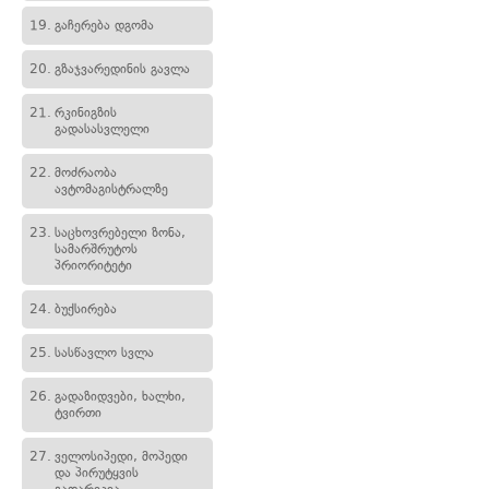
19.
გაჩერება დგომა
20.
გზაჯვარედინის გავლა
21.
რკინიგზის
გადასასვლელი
22.
მოძრაობა
ავტომაგისტრალზე
23.
საცხოვრებელი ზონა,
სამარშრუტოს
პრიორიტეტი
24.
ბუქსირება
25.
სასწავლო სვლა
26.
გადაზიდვები, ხალხი,
ტვირთი
27.
ველოსიპედი, მოპედი
და პირუტყვის