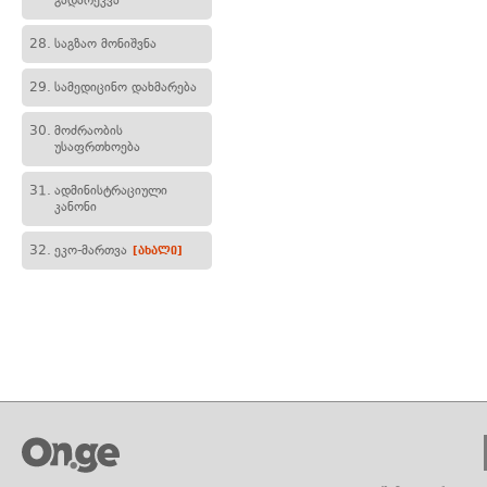
გადარეკვა
28.
საგზაო მონიშვნა
29.
სამედიცინო დახმარება
30.
მოძრაობის
უსაფრთხოება
31.
ადმინისტრაციული
კანონი
32.
ეკო-მართვა
[ახალი]