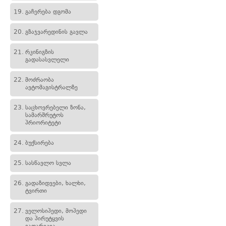
19.
გაჩერება დგომა
20.
გზაჯვარედინის გავლა
21.
რკინიგზის
გადასასვლელი
22.
მოძრაობა
ავტომაგისტრალზე
23.
საცხოვრებელი ზონა,
სამარშრუტოს
პრიორიტეტი
24.
ბუქსირება
25.
სასწავლო სვლა
26.
გადაზიდვები, ხალხი,
ტვირთი
27.
ველოსიპედი, მოპედი
და პირუტყვის