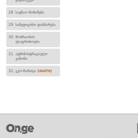
გადარეკვა
28.
საგზაო მონიშვნა
29.
სამედიცინო დახმარება
30.
მოძრაობის
უსაფრთხოება
31.
ადმინისტრაციული
კანონი
32.
ეკო-მართვა
[ახალი]