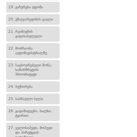
19.
გაჩერება დგომა
20.
გზაჯვარედინის გავლა
21.
რკინიგზის
გადასასვლელი
22.
მოძრაობა
ავტომაგისტრალზე
23.
საცხოვრებელი ზონა,
სამარშრუტოს
პრიორიტეტი
24.
ბუქსირება
25.
სასწავლო სვლა
26.
გადაზიდვები, ხალხი,
ტვირთი
27.
ველოსიპედი, მოპედი
და პირუტყვის