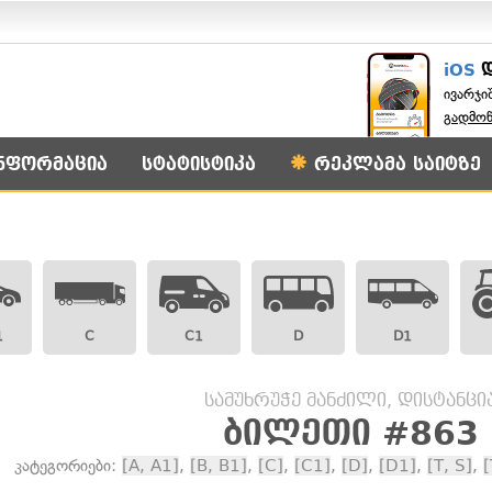
iOS
ივარჯი
გადმო
ნფორმაცია
სტატისტიკა
რეკლამა საიტზე
1
C
C1
D
D1
სამუხრუჭე მანძილი, დისტანცი
ბილეთი #863
კატეგორიები:
[A, A1]
,
[B, B1]
,
[C]
,
[C1]
,
[D]
,
[D1]
,
[T, S]
,
[