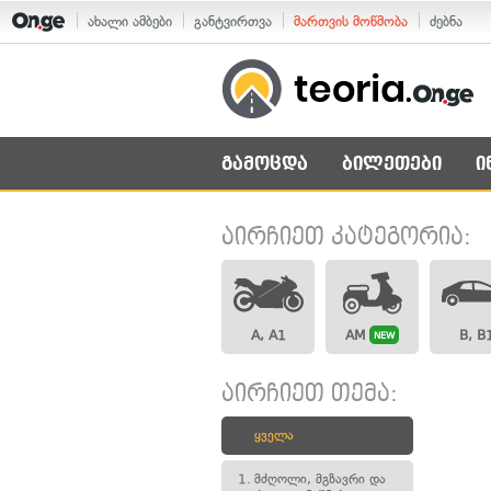
ახალი ამბები
განტვირთვა
მართვის მოწმობა
ძებნა
გამოცდა
ბილეთები
ი
აირჩიეთ კატეგორია:
A, A1
AM
B, B
NEW
აირჩიეთ თემა:
ყველა
1.
მძღოლი, მგზავრი და