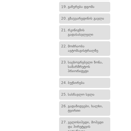
19.
გაჩერება დგომა
20.
გზაჯვარედინის გავლა
21.
რკინიგზის
გადასასვლელი
22.
მოძრაობა
ავტომაგისტრალზე
23.
საცხოვრებელი ზონა,
სამარშრუტოს
პრიორიტეტი
24.
ბუქსირება
25.
სასწავლო სვლა
26.
გადაზიდვები, ხალხი,
ტვირთი
27.
ველოსიპედი, მოპედი
და პირუტყვის