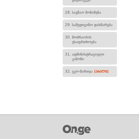
გადარეკვა
28.
საგზაო მონიშვნა
29.
სამედიცინო დახმარება
30.
მოძრაობის
უსაფრთხოება
31.
ადმინისტრაციული
კანონი
32.
ეკო-მართვა
[ახალი]