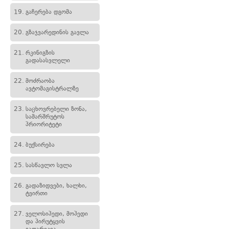
19.
გაჩერება დგომა
20.
გზაჯვარედინის გავლა
21.
რკინიგზის
გადასასვლელი
22.
მოძრაობა
ავტომაგისტრალზე
23.
საცხოვრებელი ზონა,
სამარშრუტოს
პრიორიტეტი
24.
ბუქსირება
25.
სასწავლო სვლა
26.
გადაზიდვები, ხალხი,
ტვირთი
27.
ველოსიპედი, მოპედი
და პირუტყვის