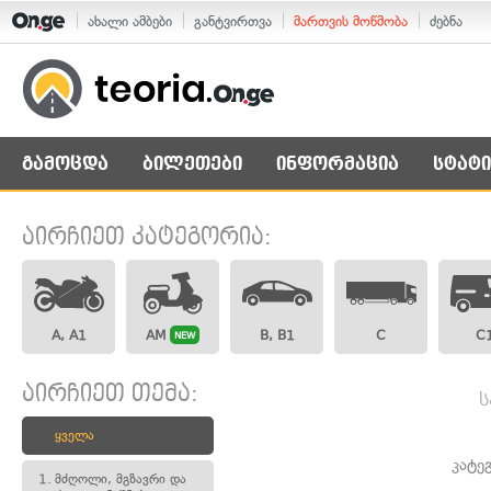
ახალი ამბები
განტვირთვა
მართვის მოწმობა
ძებნა
გამოცდა
ბილეთები
ინფორმაცია
სტატი
აირჩიეთ კატეგორია:
A, A1
AM
B, B1
C
C
NEW
აირჩიეთ თემა:
ს
ყველა
კატე
1.
მძღოლი, მგზავრი და