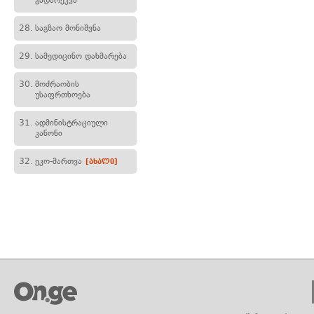
გადარეკვა
28.
საგზაო მონიშვნა
29.
სამედიცინო დახმარება
30.
მოძრაობის
უსაფრთხოება
31.
ადმინისტრაციული
კანონი
32.
ეკო-მართვა
[ახალი]