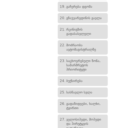
19.
გაჩერება დგომა
20.
გზაჯვარედინის გავლა
21.
რკინიგზის
გადასასვლელი
22.
მოძრაობა
ავტომაგისტრალზე
23.
საცხოვრებელი ზონა,
სამარშრუტოს
პრიორიტეტი
24.
ბუქსირება
25.
სასწავლო სვლა
26.
გადაზიდვები, ხალხი,
ტვირთი
27.
ველოსიპედი, მოპედი
და პირუტყვის