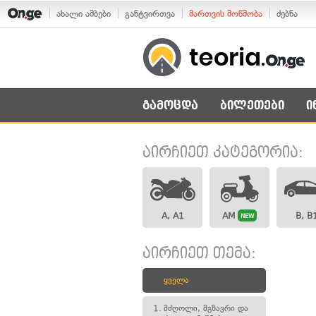
ახალი ამბები
განტვირთვა
მართვის მოწმობა
ძებნა
გამოცდა
ბილეთები
ი
აირჩიეთ კატეგორია:
A, A1
AM
B, B
NEW
აირჩიეთ თემა:
ყველა
1.
მძღოლი, მგზავრი და