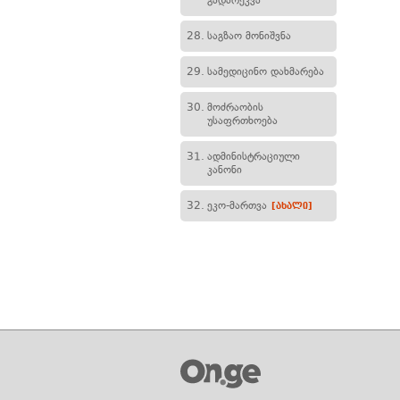
გადარეკვა
28.
საგზაო მონიშვნა
29.
სამედიცინო დახმარება
30.
მოძრაობის
უსაფრთხოება
31.
ადმინისტრაციული
კანონი
32.
ეკო-მართვა
[ახალი]