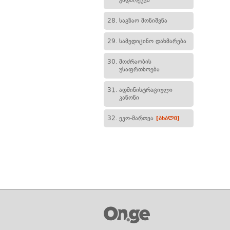
გადარეკვა
28.
საგზაო მონიშვნა
29.
სამედიცინო დახმარება
30.
მოძრაობის
უსაფრთხოება
31.
ადმინისტრაციული
კანონი
32.
ეკო-მართვა
[ახალი]