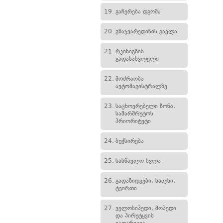
19.
გაჩერება დგომა
20.
გზაჯვარედინის გავლა
21.
რკინიგზის
გადასასვლელი
22.
მოძრაობა
ავტომაგისტრალზე
23.
საცხოვრებელი ზონა,
სამარშრუტოს
პრიორიტეტი
24.
ბუქსირება
25.
სასწავლო სვლა
26.
გადაზიდვები, ხალხი,
ტვირთი
27.
ველოსიპედი, მოპედი
და პირუტყვის