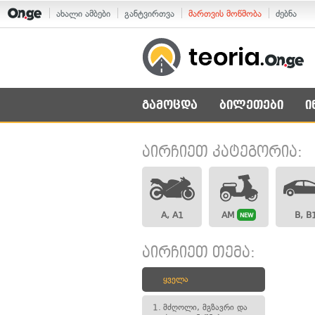
ახალი ამბები
განტვირთვა
მართვის მოწმობა
ძებნა
გამოცდა
ბილეთები
ი
აირჩიეთ კატეგორია:
A, A1
AM
B, B
NEW
აირჩიეთ თემა:
ყველა
1.
მძღოლი, მგზავრი და