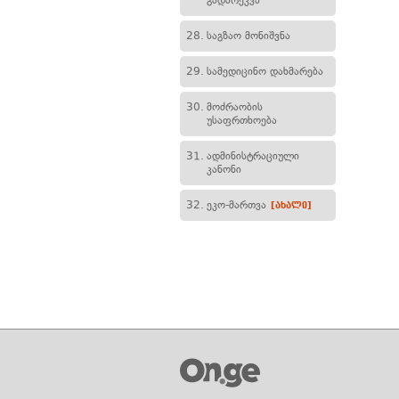
გადარეკვა
28.
საგზაო მონიშვნა
29.
სამედიცინო დახმარება
30.
მოძრაობის
უსაფრთხოება
31.
ადმინისტრაციული
კანონი
32.
ეკო-მართვა
[ახალი]