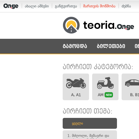
ახალი ამბები
განტვირთვა
მართვის მოწმობა
ძებნა
გამოცდა
ბილეთები
ი
აირჩიეთ კატეგორია:
A, A1
AM
B, B
NEW
აირჩიეთ თემა:
ყველა
1.
მძღოლი, მგზავრი და