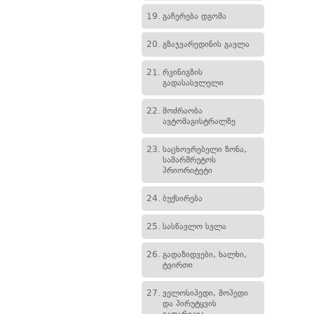
19.
გაჩერება დგომა
20.
გზაჯვარედინის გავლა
21.
რკინიგზის
გადასასვლელი
22.
მოძრაობა
ავტომაგისტრალზე
23.
საცხოვრებელი ზონა,
სამარშრუტოს
პრიორიტეტი
24.
ბუქსირება
25.
სასწავლო სვლა
26.
გადაზიდვები, ხალხი,
ტვირთი
27.
ველოსიპედი, მოპედი
და პირუტყვის