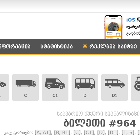
iOS
ივარჯი
გადმო
ნფორმაცია
სტატისტიკა
რეკლამა საიტზე
1
C
C1
D
D1
საავარიო შუქური სიგნალიზაცი
ბილეთი #964
კატეგორიები:
[A, A1]
,
[B, B1]
,
[C]
,
[C1]
,
[D]
,
[D1]
,
[T, S]
,
[