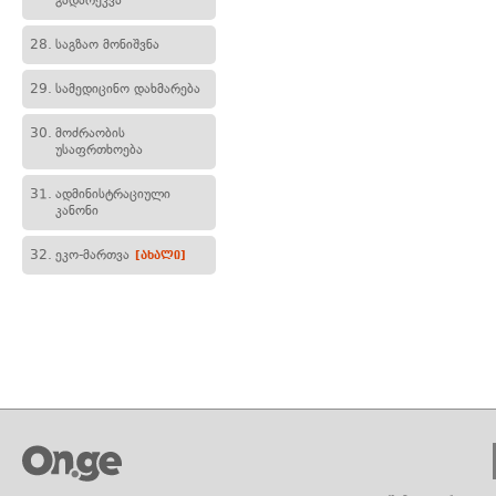
გადარეკვა
28.
საგზაო მონიშვნა
29.
სამედიცინო დახმარება
30.
მოძრაობის
უსაფრთხოება
31.
ადმინისტრაციული
კანონი
32.
ეკო-მართვა
[ახალი]