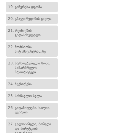
19.
გაჩერება დგომა
20.
გზაჯვარედინის გავლა
21.
რკინიგზის
გადასასვლელი
22.
მოძრაობა
ავტომაგისტრალზე
23.
საცხოვრებელი ზონა,
სამარშრუტოს
პრიორიტეტი
24.
ბუქსირება
25.
სასწავლო სვლა
26.
გადაზიდვები, ხალხი,
ტვირთი
27.
ველოსიპედი, მოპედი
და პირუტყვის