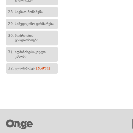
გადარეკვა
28.
საგზაო მონიშვნა
29.
სამედიცინო დახმარება
30.
მოძრაობის
უსაფრთხოება
31.
ადმინისტრაციული
კანონი
32.
ეკო-მართვა
[ახალი]