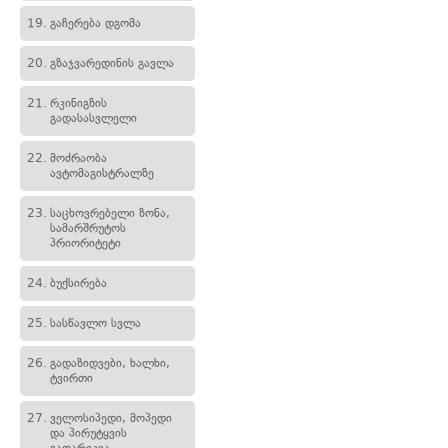
19.
გაჩერება დგომა
20.
გზაჯვარედინის გავლა
21.
რკინიგზის
გადასასვლელი
22.
მოძრაობა
ავტომაგისტრალზე
23.
საცხოვრებელი ზონა,
სამარშრუტოს
პრიორიტეტი
24.
ბუქსირება
25.
სასწავლო სვლა
26.
გადაზიდვები, ხალხი,
ტვირთი
27.
ველოსიპედი, მოპედი
და პირუტყვის