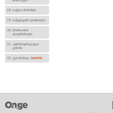
გადარეკვა
28.
საგზაო მონიშვნა
29.
სამედიცინო დახმარება
30.
მოძრაობის
უსაფრთხოება
31.
ადმინისტრაციული
კანონი
32.
ეკო-მართვა
[ახალი]