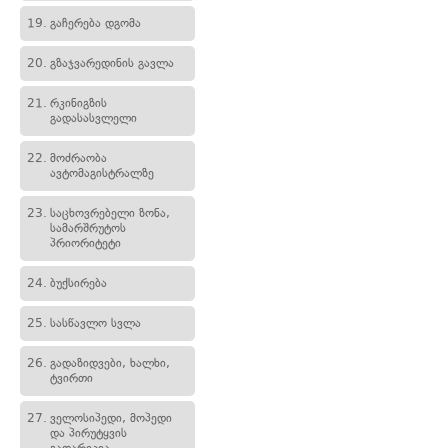
19.
გაჩერება დგომა
20.
გზაჯვარედინის გავლა
21.
რკინიგზის
გადასასვლელი
22.
მოძრაობა
ავტომაგისტრალზე
23.
საცხოვრებელი ზონა,
სამარშრუტოს
პრიორიტეტი
24.
ბუქსირება
25.
სასწავლო სვლა
26.
გადაზიდვები, ხალხი,
ტვირთი
27.
ველოსიპედი, მოპედი
და პირუტყვის