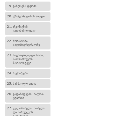
19.
გაჩერება დგომა
20.
გზაჯვარედინის გავლა
21.
რკინიგზის
გადასასვლელი
22.
მოძრაობა
ავტომაგისტრალზე
23.
საცხოვრებელი ზონა,
სამარშრუტოს
პრიორიტეტი
24.
ბუქსირება
25.
სასწავლო სვლა
26.
გადაზიდვები, ხალხი,
ტვირთი
27.
ველოსიპედი, მოპედი
და პირუტყვის