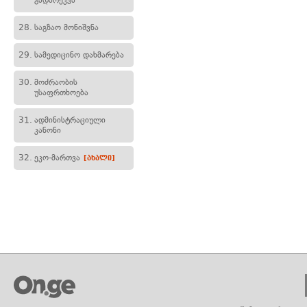
გადარეკვა
28.
საგზაო მონიშვნა
29.
სამედიცინო დახმარება
30.
მოძრაობის
უსაფრთხოება
31.
ადმინისტრაციული
კანონი
32.
ეკო-მართვა
[ახალი]