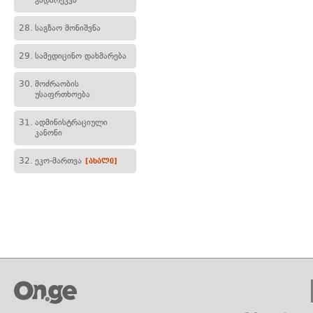
გადარეკვა
28.
საგზაო მონიშვნა
29.
სამედიცინო დახმარება
30.
მოძრაობის
უსაფრთხოება
31.
ადმინისტრაციული
კანონი
32.
ეკო-მართვა
[ახალი]