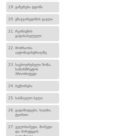
19.
გაჩერება დგომა
20.
გზაჯვარედინის გავლა
21.
რკინიგზის
გადასასვლელი
22.
მოძრაობა
ავტომაგისტრალზე
23.
საცხოვრებელი ზონა,
სამარშრუტოს
პრიორიტეტი
24.
ბუქსირება
25.
სასწავლო სვლა
26.
გადაზიდვები, ხალხი,
ტვირთი
27.
ველოსიპედი, მოპედი
და პირუტყვის