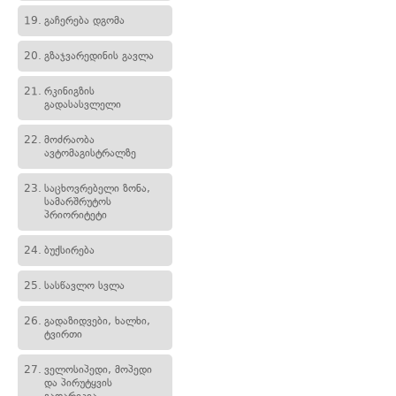
19.
გაჩერება დგომა
20.
გზაჯვარედინის გავლა
21.
რკინიგზის
გადასასვლელი
22.
მოძრაობა
ავტომაგისტრალზე
23.
საცხოვრებელი ზონა,
სამარშრუტოს
პრიორიტეტი
24.
ბუქსირება
25.
სასწავლო სვლა
26.
გადაზიდვები, ხალხი,
ტვირთი
27.
ველოსიპედი, მოპედი
და პირუტყვის