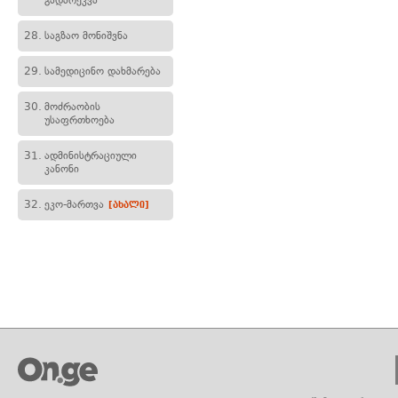
გადარეკვა
28.
საგზაო მონიშვნა
29.
სამედიცინო დახმარება
30.
მოძრაობის
უსაფრთხოება
31.
ადმინისტრაციული
კანონი
32.
ეკო-მართვა
[ახალი]