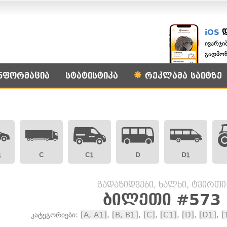
iOS
ივარჯი
გადმო
ნფორმაცია
სტატისტიკა
რეკლამა საიტზე
1
C
C1
D
D1
გადაზიდვები, ხალხი, ტვირთი
ბილეთი #573
კატეგორიები:
[A, A1]
,
[B, B1]
,
[C]
,
[C1]
,
[D]
,
[D1]
,
[