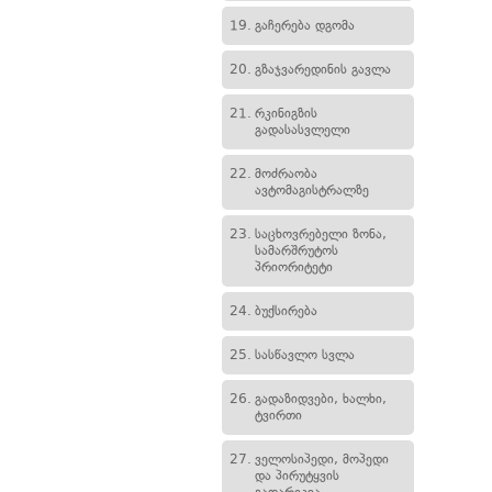
19.
გაჩერება დგომა
20.
გზაჯვარედინის გავლა
21.
რკინიგზის
გადასასვლელი
22.
მოძრაობა
ავტომაგისტრალზე
23.
საცხოვრებელი ზონა,
სამარშრუტოს
პრიორიტეტი
24.
ბუქსირება
25.
სასწავლო სვლა
26.
გადაზიდვები, ხალხი,
ტვირთი
27.
ველოსიპედი, მოპედი
და პირუტყვის