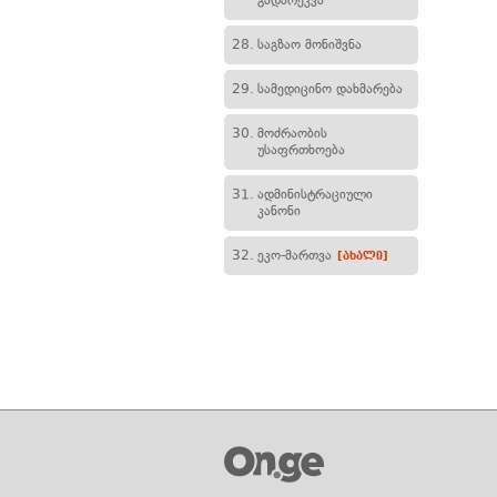
გადარეკვა
28.
საგზაო მონიშვნა
29.
სამედიცინო დახმარება
30.
მოძრაობის
უსაფრთხოება
31.
ადმინისტრაციული
კანონი
32.
ეკო-მართვა
[ახალი]