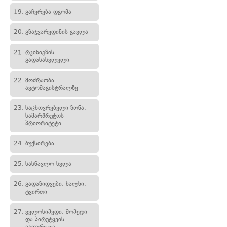
19.
გაჩერება დგომა
20.
გზაჯვარედინის გავლა
21.
რკინიგზის
გადასასვლელი
22.
მოძრაობა
ავტომაგისტრალზე
23.
საცხოვრებელი ზონა,
სამარშრუტოს
პრიორიტეტი
24.
ბუქსირება
25.
სასწავლო სვლა
26.
გადაზიდვები, ხალხი,
ტვირთი
27.
ველოსიპედი, მოპედი
და პირუტყვის