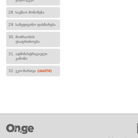
გადარეკვა
28.
საგზაო მონიშვნა
29.
სამედიცინო დახმარება
30.
მოძრაობის
უსაფრთხოება
31.
ადმინისტრაციული
კანონი
32.
ეკო-მართვა
[ახალი]