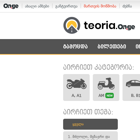
ახალი ამბები
განტვირთვა
მართვის მოწმობა
ძებნა
გამოცდა
ბილეთები
ი
აირჩიეთ კატეგორია:
A, A1
AM
B, B
NEW
აირჩიეთ თემა:
ყველა
1.
მძღოლი, მგზავრი და