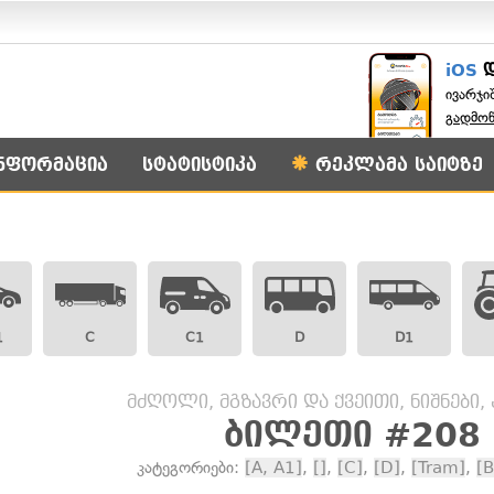
iOS
ივარჯი
გადმო
ნფორმაცია
სტატისტიკა
რეკლამა საიტზე
1
C
C1
D
D1
მძღოლი, მგზავრი და ქვეითი, ნიშნები,
ბილეთი #208
კატეგორიები:
[A, A1]
,
[]
,
[C]
,
[D]
,
[Tram]
,
[