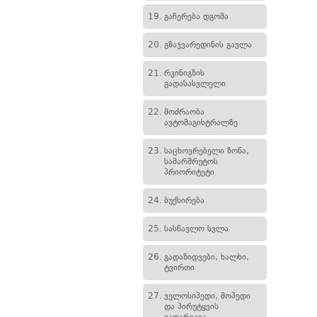
19.
გაჩერება დგომა
20.
გზაჯვარედინის გავლა
21.
რკინიგზის
გადასასვლელი
22.
მოძრაობა
ავტომაგისტრალზე
23.
საცხოვრებელი ზონა,
სამარშრუტოს
პრიორიტეტი
24.
ბუქსირება
25.
სასწავლო სვლა
26.
გადაზიდვები, ხალხი,
ტვირთი
27.
ველოსიპედი, მოპედი
და პირუტყვის