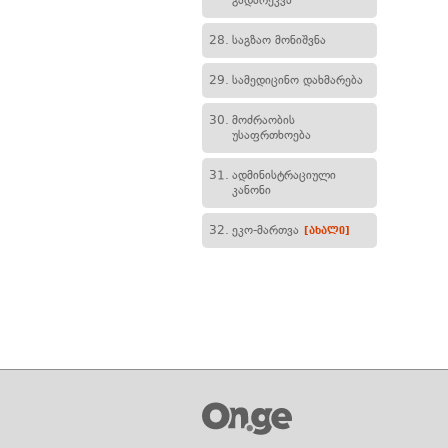
გადარეკვა
28.
საგზაო მონიშვნა
29.
სამედიცინო დახმარება
30.
მოძრაობის
უსაფრთხოება
31.
ადმინისტრაციული
კანონი
32.
ეკო-მართვა
[ახალი]