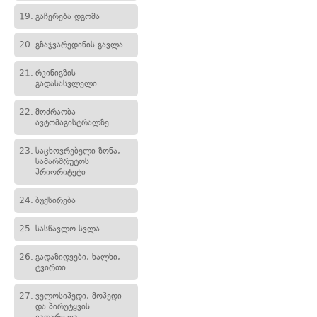
19.
გაჩერება დგომა
20.
გზაჯვარედინის გავლა
21.
რკინიგზის
გადასასვლელი
22.
მოძრაობა
ავტომაგისტრალზე
23.
საცხოვრებელი ზონა,
სამარშრუტოს
პრიორიტეტი
24.
ბუქსირება
25.
სასწავლო სვლა
26.
გადაზიდვები, ხალხი,
ტვირთი
27.
ველოსიპედი, მოპედი
და პირუტყვის