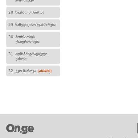
გადარეკვა
28.
საგზაო მონიშვნა
29.
სამედიცინო დახმარება
30.
მოძრაობის
უსაფრთხოება
31.
ადმინისტრაციული
კანონი
32.
ეკო-მართვა
[ახალი]