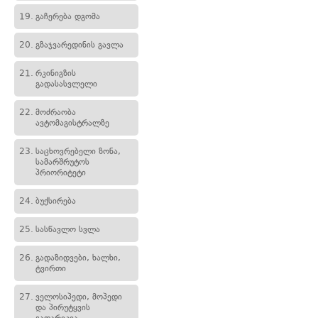
19.
გაჩერება დგომა
20.
გზაჯვარედინის გავლა
21.
რკინიგზის
გადასასვლელი
22.
მოძრაობა
ავტომაგისტრალზე
23.
საცხოვრებელი ზონა,
სამარშრუტოს
პრიორიტეტი
24.
ბუქსირება
25.
სასწავლო სვლა
26.
გადაზიდვები, ხალხი,
ტვირთი
27.
ველოსიპედი, მოპედი
და პირუტყვის