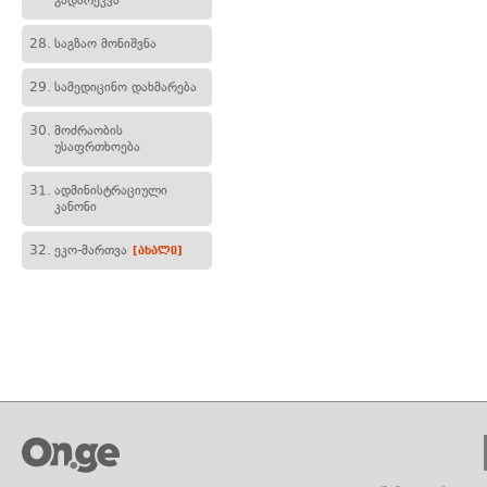
გადარეკვა
28.
საგზაო მონიშვნა
29.
სამედიცინო დახმარება
30.
მოძრაობის
უსაფრთხოება
31.
ადმინისტრაციული
კანონი
32.
ეკო-მართვა
[ახალი]