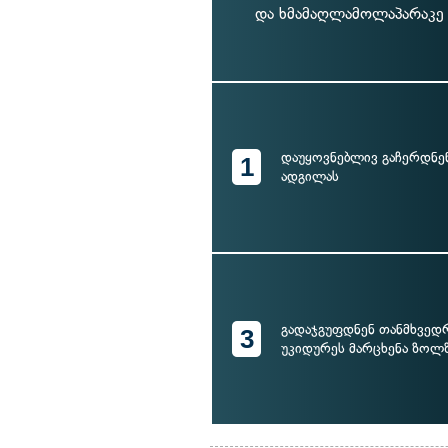
და ხმამაღლამოლაპარაკე 
დაუყოვნებლივ გაჩერდნე
1
ადგილას
გადაჯგუფდნენ თანმხვედ
3
უკიდურეს მარცხენა ზოლ