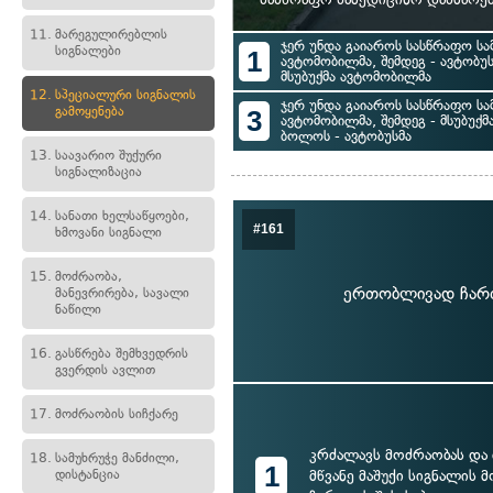
11.
მარეგულირებლის
ჯერ უნდა გაიაროს სასწრაფო სა
სიგნალები
1
ავტომობილმა, შემდეგ - ავტობუ
მსუბუქმა ავტომობილმა
12.
სპეციალური სიგნალის
ჯერ უნდა გაიაროს სასწრაფო სა
გამოყენება
3
ავტომობილმა, შემდეგ - მსუბუქ
ბოლოს - ავტობუსმა
13.
საავარიო შუქური
სიგნალიზაცია
14.
სანათი ხელსაწყოები,
#161
ხმოვანი სიგნალი
15.
მოძრაობა,
ერთობლივად ჩართ
მანევრირება, სავალი
ნაწილი
16.
გასწრება შემხვედრის
გვერდის ავლით
17.
მოძრაობის სიჩქარე
კრძალავს მოძრაობას და 
18.
სამუხრუჭე მანძილი,
1
დისტანცია
მწვანე მაშუქი სიგნალის