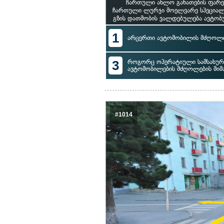
ჩართული ახლო განათების ფარე
ჩართული ლურჯი მოელვარე სპეციალუ
გზის დათმობის ვალდებულება ავტობუ
1
არცერთი ავტომობილის მძღოლი
3
როგორც ოპერატიული სამსახური
ავტომობილების მძღოლების მი
#1014