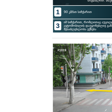
სიგნალით. მსუ
1
90 კმ/სთ სიჩქარით
იმ სიჩქარით, რომლითაც აუცილ
3
ავტომობილის დაუყონებლივ გაჩ
შესაძლებლობა ექნება
#1019