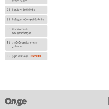
გადარეკვა
28.
საგზაო მონიშვნა
29.
სამედიცინო დახმარება
30.
მოძრაობის
უსაფრთხოება
31.
ადმინისტრაციული
კანონი
32.
ეკო-მართვა
[ახალი]