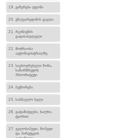
19.
გაჩერება დგომა
20.
გზაჯვარედინის გავლა
21.
რკინიგზის
გადასასვლელი
22.
მოძრაობა
ავტომაგისტრალზე
23.
საცხოვრებელი ზონა,
სამარშრუტოს
პრიორიტეტი
24.
ბუქსირება
25.
სასწავლო სვლა
26.
გადაზიდვები, ხალხი,
ტვირთი
27.
ველოსიპედი, მოპედი
და პირუტყვის