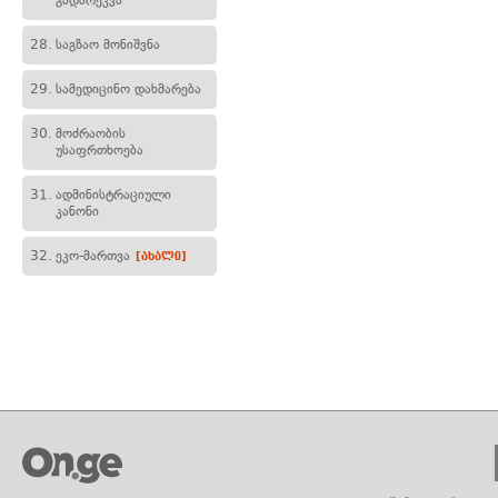
გადარეკვა
28.
საგზაო მონიშვნა
29.
სამედიცინო დახმარება
30.
მოძრაობის
უსაფრთხოება
31.
ადმინისტრაციული
კანონი
32.
ეკო-მართვა
[ახალი]