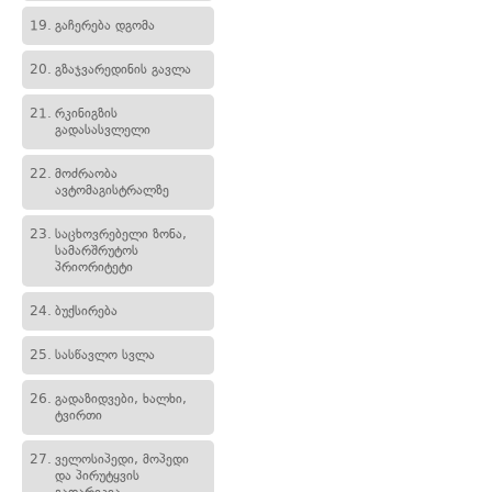
19.
გაჩერება დგომა
20.
გზაჯვარედინის გავლა
21.
რკინიგზის
გადასასვლელი
22.
მოძრაობა
ავტომაგისტრალზე
23.
საცხოვრებელი ზონა,
სამარშრუტოს
პრიორიტეტი
24.
ბუქსირება
25.
სასწავლო სვლა
26.
გადაზიდვები, ხალხი,
ტვირთი
27.
ველოსიპედი, მოპედი
და პირუტყვის