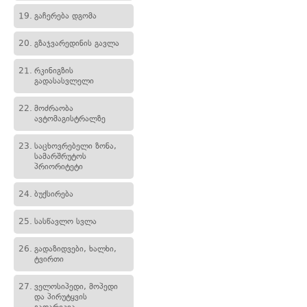
19.
გაჩერება დგომა
20.
გზაჯვარედინის გავლა
21.
რკინიგზის
გადასასვლელი
22.
მოძრაობა
ავტომაგისტრალზე
23.
საცხოვრებელი ზონა,
სამარშრუტოს
პრიორიტეტი
24.
ბუქსირება
25.
სასწავლო სვლა
26.
გადაზიდვები, ხალხი,
ტვირთი
27.
ველოსიპედი, მოპედი
და პირუტყვის