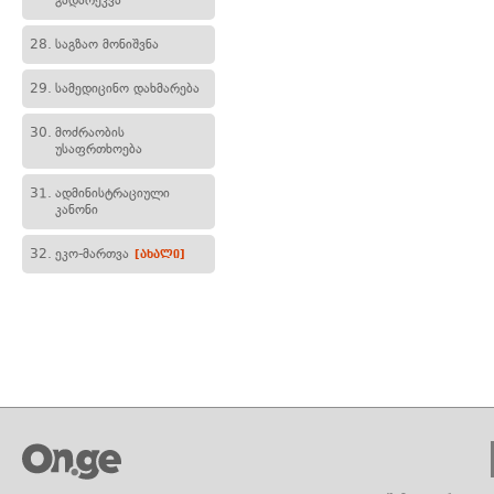
გადარეკვა
28.
საგზაო მონიშვნა
29.
სამედიცინო დახმარება
30.
მოძრაობის
უსაფრთხოება
31.
ადმინისტრაციული
კანონი
32.
ეკო-მართვა
[ახალი]