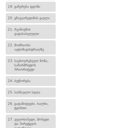
19.
გაჩერება დგომა
20.
გზაჯვარედინის გავლა
21.
რკინიგზის
გადასასვლელი
22.
მოძრაობა
ავტომაგისტრალზე
23.
საცხოვრებელი ზონა,
სამარშრუტოს
პრიორიტეტი
24.
ბუქსირება
25.
სასწავლო სვლა
26.
გადაზიდვები, ხალხი,
ტვირთი
27.
ველოსიპედი, მოპედი
და პირუტყვის