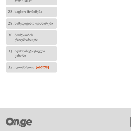
გადარეკვა
28.
საგზაო მონიშვნა
29.
სამედიცინო დახმარება
30.
მოძრაობის
უსაფრთხოება
31.
ადმინისტრაციული
კანონი
32.
ეკო-მართვა
[ახალი]