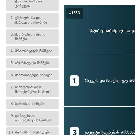
ქვეითი, ნიშნები,
კონვეცია
#1553
2.
უწესივრობა და
მართვის პირობები
მცირე სარწყავი ან 
3.
მაფრთხილებელი
ნიშნები
4.
პრიორიტეტის ნიშნები
5.
ამკრძალავი ნიშნები
6.
მიმთითებელი ნიშნები
1
შნეკურ და როტაციულ არ
7.
საინფორმაციო-
მაჩვენებელი ნიშნები
8.
სერვისის ნიშნები
9.
დამატებითი
ინფორმაციის ნიშნები
3
უწყვეტი ქმედების არხსაწ
10.
შუქნიშნის სიგნალები