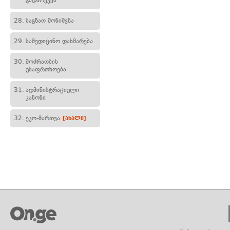
გადარეკვა
28.
საგზაო მონიშვნა
29.
სამედიცინო დახმარება
30.
მოძრაობის
უსაფრთხოება
31.
ადმინისტრაციული
კანონი
32.
ეკო-მართვა
[ახალი]