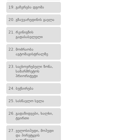
19.
გაჩერება დგომა
20.
გზაჯვარედინის გავლა
21.
რკინიგზის
გადასასვლელი
22.
მოძრაობა
ავტომაგისტრალზე
23.
საცხოვრებელი ზონა,
სამარშრუტოს
პრიორიტეტი
24.
ბუქსირება
25.
სასწავლო სვლა
26.
გადაზიდვები, ხალხი,
ტვირთი
27.
ველოსიპედი, მოპედი
და პირუტყვის